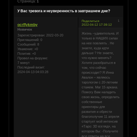
Страница:
1
У Вас тревога и неуверенность в завтрашнем дне?
1
Поделиться
ocrffykmby
2022-04-12 17:39:12
Новичок
Жизнь –удивительна. И
Зарегистрирован
: 2022-03-20
только в НАШИХ силах
Приглашений:
0
на нее повлиять . Не
Сообщений:
8
знаете, куда идти
Уважение:
+0
дальше ? Не знаете,
Позитив:
+0
что нужно менять?
Провел на форуме:
7 минут
Хотите разобраться в
Последний визит:
том, что сейчас
2024-04-13 04:03:28
происходит? Я Инна
Авалон – являюсь
тарологом с 20-летним
стажем. Маг 15 аркана.
Помогу Вам наладить
свою жизнь, определить
собственные
ориентиры для
развития и обрести
благополучие 11 апреля
стартует мой интенсив
«Таро: 3D взгляд», на
котором Вы: -Получите
все ответы на все