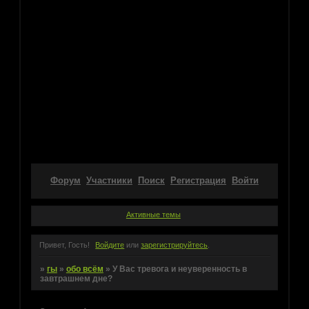
Форум
Участники
Поиск
Регистрация
Войти
Активные темы
Привет, Гость!
Войдите
или
зарегистрируйтесь
.
»
гы
»
обо всём
»
У Вас тревога и неуверенность в
завтрашнем дне?