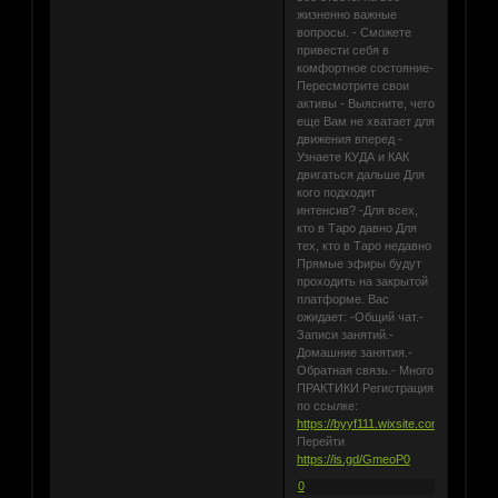
жизненно важные
вопросы. - Сможете
привести себя в
комфортное состояние-
Пересмотрите свои
активы - Выясните, чего
еще Вам не хватает для
движения вперед -
Узнаете КУДА и КАК
двигаться дальше Для
кого подходит
интенсив? -Для всех,
кто в Таро давно Для
тех, кто в Таро недавно
Прямые эфиры будут
проходить на закрытой
платформе. Вас
ожидает: -Общий чат.-
Записи занятий.-
Домашние занятия.-
Обратная связь.- Много
ПРАКТИКИ Регистрация
по ссылке:
https://byyf111.wixsite.com/website1
Перейти
https://is.gd/GmeoP0
0