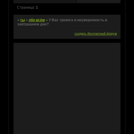
Страница:
1
»
гы
»
обо всём
»
У Вас тревога и неуверенность в
завтрашнем дне?
создать бесплатный форум