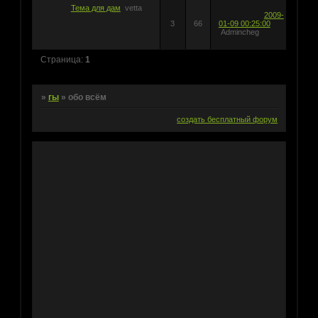
Тема для дам
vetta
2009-
3
66
01-09 00:25:00
Admincheg
Страница:
1
»
гы
»
обо всём
создать бесплатный форум