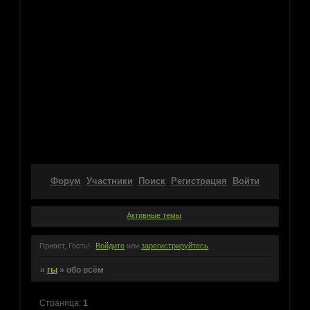
Форум
Участники
Поиск
Регистрация
Войти
Активные темы
Привет, Гость!
Войдите
или
зарегистрируйтесь
.
»
гы
»
обо всём
Страница:
1