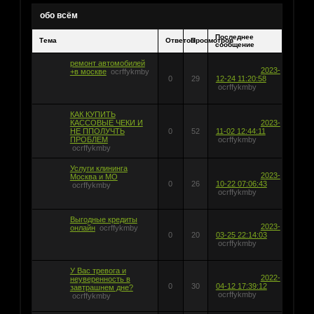
обо всём
Последнее
Тема
Ответов
Просмотров
сообщение
ремонт автомобилей
2023-
+в москве
ocrffykmby
0
29
12-24 11:20:58
ocrffykmby
КАК КУПИТЬ
КАССОВЫЕ ЧЕКИ И
2023-
НЕ ППОЛУЧТЬ
0
52
11-02 12:44:11
ПРОБЛЕМ
ocrffykmby
ocrffykmby
Услуги клининга
2023-
Москва и МО
0
26
10-22 07:06:43
ocrffykmby
ocrffykmby
Выгодные кредиты
2023-
онлайн
ocrffykmby
0
20
03-25 22:14:03
ocrffykmby
У Вас тревога и
2022-
неуверенность в
0
30
04-12 17:39:12
завтрашнем дне?
ocrffykmby
ocrffykmby