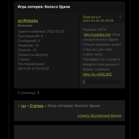
Игра лотерея: Колесо Удачи
1
Поделиться
ocrffykmby
2023-03-30 02:59:09
Новичок
Новинка 2023г!
Зарегистрирован
: 2022-03-20
http://rouletka.top/
Игра
Приглашений:
0
лотерея:Колесо Удачи
Сообщений:
8
Отныне выиграть много
Уважение:
+0
и быстро для тебя
Позитив:
+0
станет легко.
Провел на форуме:
7 минут
Перейдите по ссылке и
Последний визит:
введите свои данные в
2024-04-13 04:03:28
форму подписки:
https://is.gd/i5L5KE
0
Страница:
1
»
гы
»
О играх
»
Игра лотерея: Колесо Удачи
создать бесплатный форум