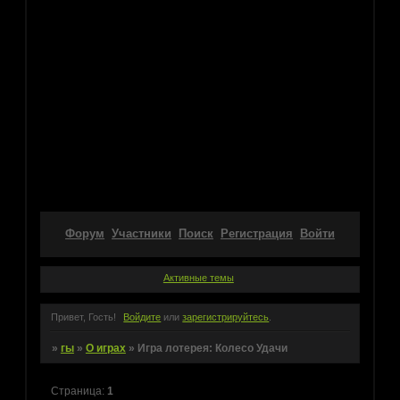
Форум
Участники
Поиск
Регистрация
Войти
Активные темы
Привет, Гость!
Войдите
или
зарегистрируйтесь
.
»
гы
»
О играх
»
Игра лотерея: Колесо Удачи
Страница:
1