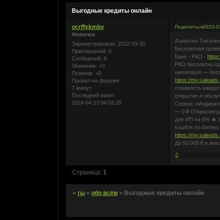
Выгодные кредиты онлайн
ocrffykmby
Поделиться
2023-0
Новичок
Азиатско-Тихооке
Зарегистрирован
: 2022-03-20
Бесплатная прове
Приглашений:
0
Банк - РКО -
http
Сообщений:
8
РКО бесплатно пр
Уважение:
+0
налоговую — бесп
Позитив:
+0
https://my.salead
Провел на форуме:
7 минут
стоимость каждог
Последний визит:
открытие и обслу
2024-04-13 04:03:28
Сервис «Индикато
— 0 ₽ Открытие р
для ИП на 6% 🔥
кэшбэк по бизнес
https://my.salead
До 50 000 ₽ в ме
0
Страница:
1
»
гы
»
обо всём
»
Выгодные кредиты онлайн