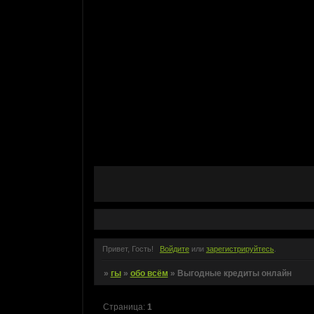
Привет, Гость!
Войдите
или
зарегистрируйтесь
.
»
гы
»
обо всём
»
Выгодные кредиты онлайн
Страница:
1