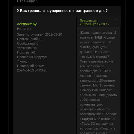
Страница:
1
У Вас тревога и неуверенность в завтрашнем дне?
1
Поделиться
ocrffykmby
2022-04-12 17:39:12
Новичок
Жизнь –удивительна. И
Зарегистрирован
: 2022-03-20
только в НАШИХ силах
Приглашений:
0
на нее повлиять . Не
Сообщений:
8
знаете, куда идти
Уважение:
+0
дальше ? Не знаете,
Позитив:
+0
что нужно менять?
Провел на форуме:
7 минут
Хотите разобраться в
Последний визит:
том, что сейчас
2024-04-13 04:03:28
происходит? Я Инна
Авалон – являюсь
тарологом с 20-летним
стажем. Маг 15 аркана.
Помогу Вам наладить
свою жизнь, определить
собственные
ориентиры для
развития и обрести
благополучие 11 апреля
стартует мой интенсив
«Таро: 3D взгляд», на
котором Вы: -Получите
все ответы на все