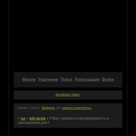
Форум
Участники
Поиск
Регистрация
Войти
Активные темы
Привет, Гость!
Войдите
или
зарегистрируйтесь
.
»
гы
»
обо всём
»
У Вас тревога и неуверенность в
завтрашнем дне?