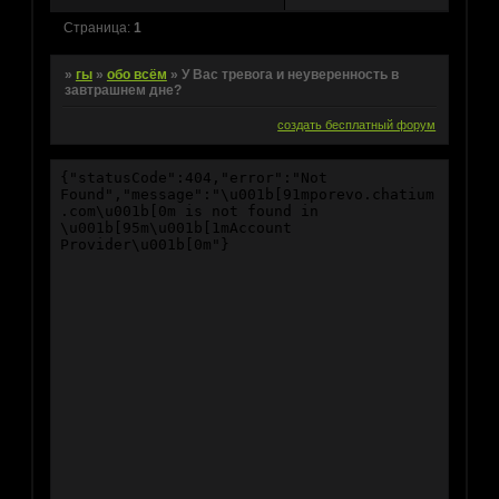
Страница:
1
»
гы
»
обо всём
»
У Вас тревога и неуверенность в
завтрашнем дне?
создать бесплатный форум