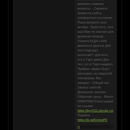
жизненно важные
вопросы. - Сможете
привести себя в
комфортное состояние-
Пересмотрите свои
активы - Выясните, чего
еще Вам не хватает для
движения вперед -
Узнаете КУДА и КАК
двигаться дальше Для
кого подходит
интенсив? -Для всех,
кто в Таро давно Для
тех, кто в Таро недавно
Прямые эфиры будут
проходить на закрытой
платформе. Вас
ожидает: -Общий чат.-
Записи занятий.-
Домашние занятия.-
Обратная связь.- Много
ПРАКТИКИ Регистрация
по ссылке:
https://byyf111.wixsite.com/website1
Перейти
https://is.gd/GmeoP0
0