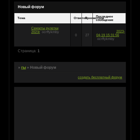
Новый форум
Последнее
Тема
Ответов
Просмотров
сообщение
Секреты рулетки
2023-
2023г
ocrffykmby
0
27
04-19 15:31:56
ocrffykmby
Страница:
1
»
гы
»
Новый форум
создать бесплатный форум