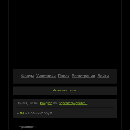
Форум
Участники
Поиск
Регистрация
Войти
Активные темы
Привет, Гость!
Войдите
или
зарегистрируйтесь
.
»
гы
»
Новый форум
Страница:
1