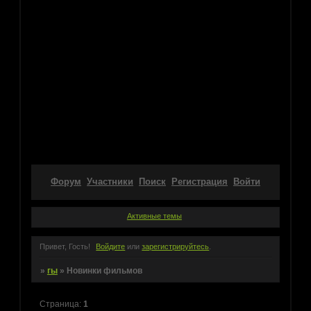
Форум
Участники
Поиск
Регистрация
Войти
Активные темы
Привет, Гость!
Войдите
или
зарегистрируйтесь
.
»
гы
»
Новинки фильмов
Страница:
1