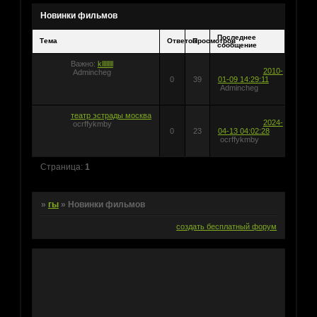
Новинки фильмов
Последнее
Тема
Ответов
Просмотров
сообщение
Важно:
kllllllll
2010-
Admincheg
0
39
01-09 14:29:11
Admincheg
театр эстрады москва
2024-
ocrffykmby
0
23
04-13 04:02:28
ocrffykmby
Страница:
1
»
гы
»
Новинки фильмов
создать бесплатный форум