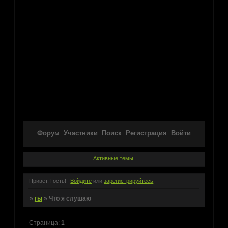
Форум
Участники
Поиск
Регистрация
Войти
Активные темы
Привет, Гость!
Войдите
или
зарегистрируйтесь
.
»
гы
»
Что я слушаю
Страница:
1