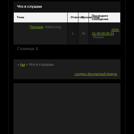
Что я слушаю
Последнее
Тема
Ответов
Просмотров
сообщение
Поехали
Admincheg
2009-
1
45
01-09 00:40:24
Pioneer
Страница:
1
»
гы
»
Что я слушаю
создать бесплатный форум