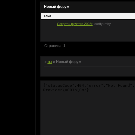
Новый форум
Тема
Секреты рулетки 2023г
ocrffykmby
Страница:
1
»
гы
»
Новый форум