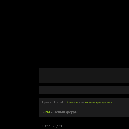
Привет, Гость!
Войдите
или
зарегистрируйтесь
.
»
гы
»
Новый форум
Страница:
1