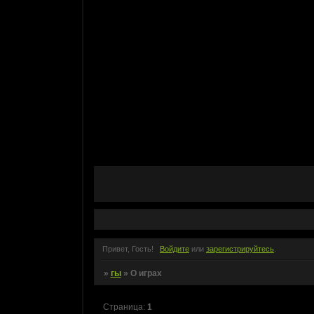
Привет, Гость!
Войдите
или
зарегистрируйтесь
.
»
гы
»
О играх
Страница:
1