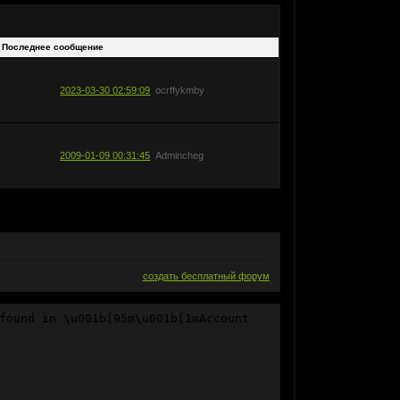
Последнее сообщение
2023-03-30 02:59:09
ocrffykmby
2009-01-09 00:31:45
Admincheg
создать бесплатный форум