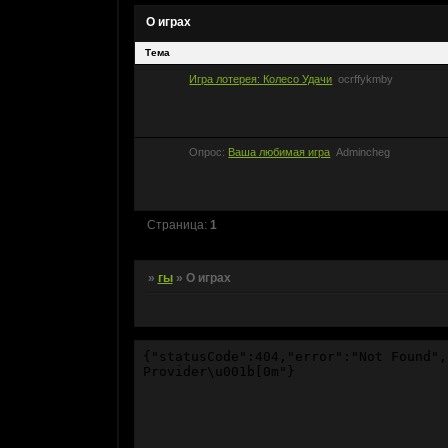
О играх
Тема
Игра лотерея: Колесо Удачи
ocrffykmby
Опрос:
Ваша любимая игра
Admincheg
Страница:
1
»
гы
»
О играх