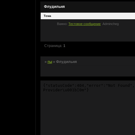
Флудильня
Тема
Важно:
Тестовое сообщение
Admincheg
Страница:
1
»
гы
»
Флудильня