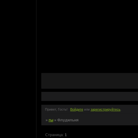
Привет, Гость!
Войдите
или
зарегистрируйтесь
.
»
гы
»
Флудильня
Страница:
1